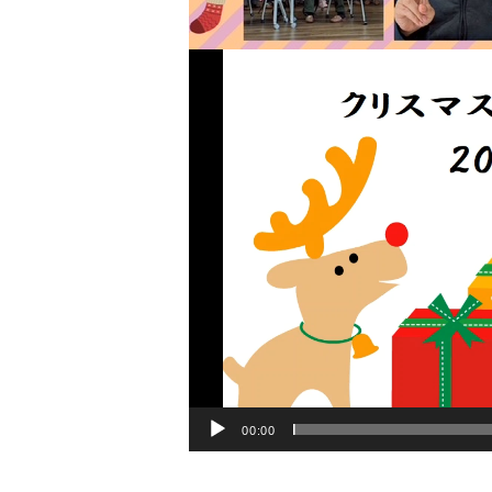
動
画
プ
レ
ー
ヤ
ー
00:00