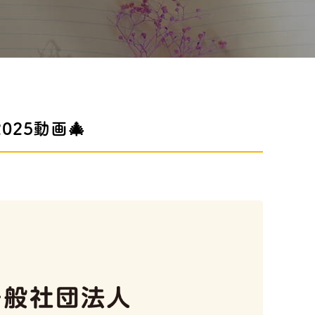
025動画🎄