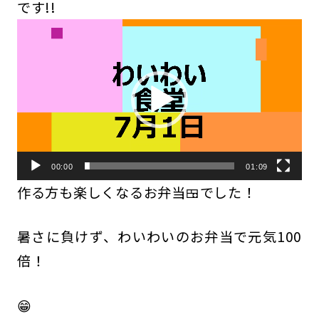
です!!
動
画
プ
レ
ー
ヤ
00:00
01:09
ー
作る方も楽しくなるお弁当🍱でした！
暑さに負けず、わいわいのお弁当で元気100
倍！
😁