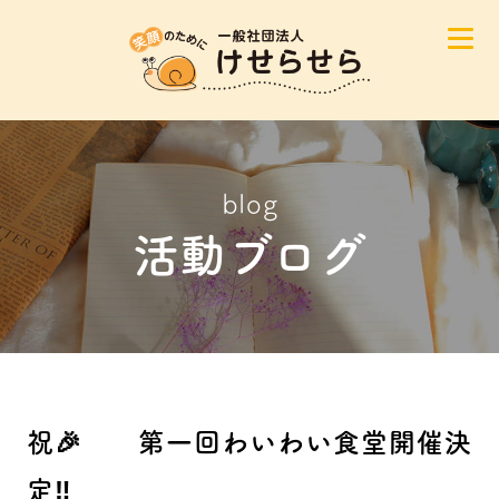
blog
活動ブログ
祝🎉 第一回わいわい食堂開催決
定‼️