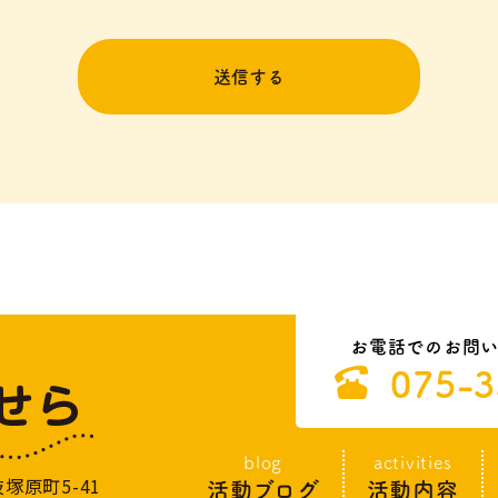
お電話でのお問
075-3
blog
activities
塚原町5-41
活動ブログ
活動内容